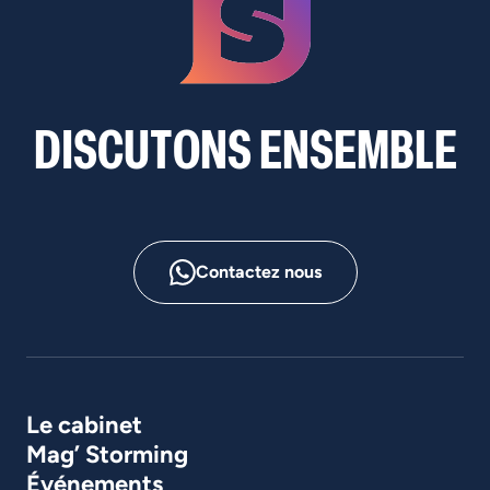
D
I
S
C
U
T
O
N
S
E
N
S
E
M
B
L
E
Contactez nous
Le cabinet
Mag’ Storming
Événements