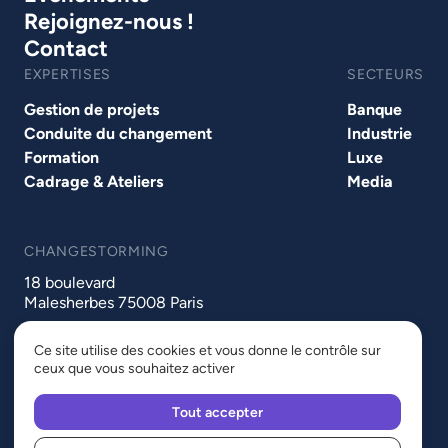
Rejoignez-nous !
Contact
EXPERTISES
SECTEURS
Gestion de projets
Banque
Conduite du changement
Industrie
Formation
Luxe
Cadrage & Ateliers
Media
CHANGESTORMING
18 boulevard
Malesherbes 75008 Paris
Ce site utilise des cookies et vous donne le contrôle sur
ceux que vous souhaitez activer
Tout accepter