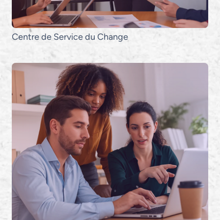
Centre
de
Service
du
Change