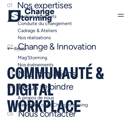
Nos expertises
01
Gestion de projets
Conduite du changement
Cadrage & Ateliers
Nos réalisations
Change & Innovation
02
Retour
Mag’Storming
Nos événements
COMMUNAUTÉ &
Nos formations
03
Nous rejoindre
DIGITAL
04
A propos de nous
WORKPLACE
Bienvenue chez Changestorming
Nous contacter
05