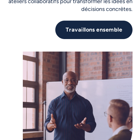
ateliers
collaboratifs
pour
transformer
les
idées
en
décisions
concrètes.
Travaillons
ensemble