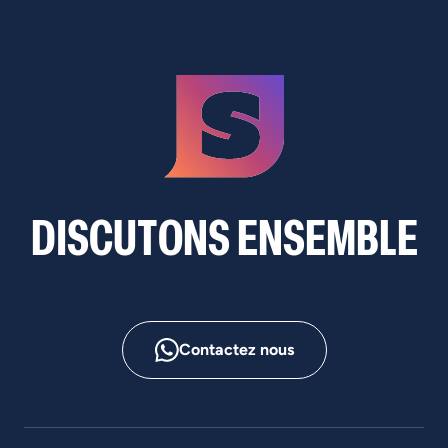
D
I
S
C
U
T
O
N
S
E
N
S
E
M
B
L
E
Contactez nous