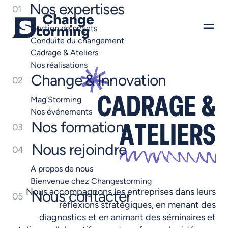
Nos expertises
01
Gestion de projets
Conduite du changement
Cadrage & Ateliers
Nos réalisations
Change & Innovation
02
CADRAGE &
Mag’Storming
Nos événements
Nos formations
03
ATELIERS
Nous rejoindre
04
A propos de nous
Bienvenue chez Changestorming
Nous
accompagnons
les
entreprises
dans
leurs
Nous contacter
05
réflexions
stratégiques,
en
menant
des
diagnostics
et
en
animant
des
séminaires
et